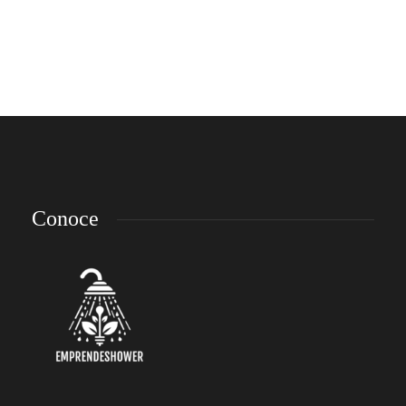
condimentum eu feugiat quis, vehicula ut lacus. Fusce erat lorem, tempus nec
lacus a, ullamcorper sagittis nunc. Nam quis magna ut...
10 años ago
Conoce