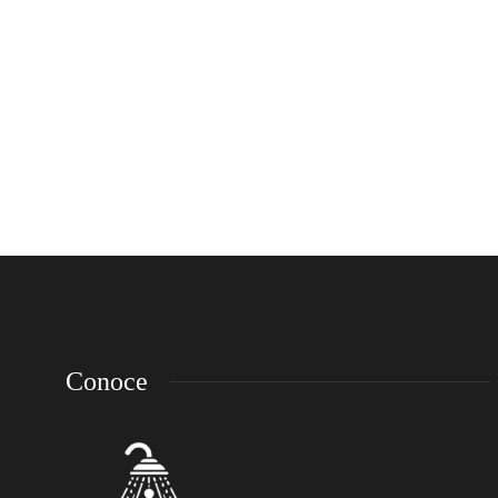
Japanese Unagi Dumplings That
Will Leave You Speechless
Lorem ipsum dolor sit amet, consectetur adipiscing elit. Nam laoreet,
nunc et accumsan cursus, neque eros sodales lectus, in fermentum
libero dui eu lacus. Nam lobortis facilisis sapien non aliquet. Aenean
ligula urna, vehicula placerat sodales vel, tempor et orci. Donec
molestie metus a sagittis...
emp-admin
,
11 años ago
3 min
read
Conoce