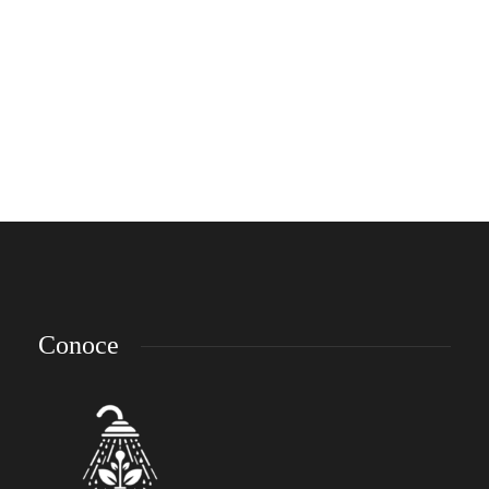
New Cryptocurrency That Will Kill
Of Bitcoin
Lorem ipsum dolor sit amet, consectetur adipiscing elit. Nam laoreet, nunc et
accumsan cursus, neque eros sodales lectus, in fermentum libero dui eu lacus.
Nam lobortis facilisis sapien non aliquet. Aenean ligula urna, vehicula placerat
sodales vel, tempor et orci. Donec molestie metus a sagittis...
emp-admin
,
9 años ago
3 min
Conoce