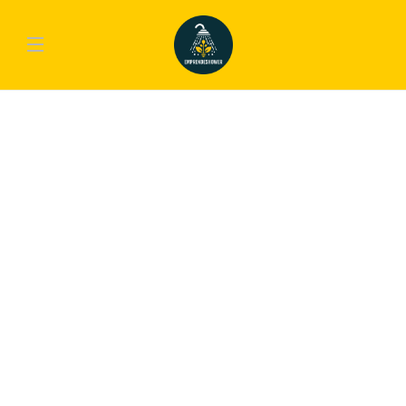
9
.4
GADGETS
,
TECH