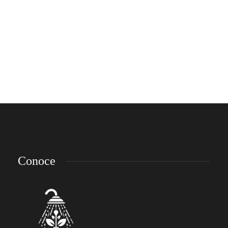
Coolest Gaming Rig With NZXT
Cooling System
Sed faucibus ultrices orci ac malesuada. Cras eu ante dapibus, imperdiet lacus ac,
pulvinar nulla. Interdum et malesuada fames ac ante ipsum primis in faucibus.
Mauris eu metus non mauris suscipit varius. Lorem ipsum dolor sit amet,
consectetur adipiscing elit. Etiam et tincidunt ex. Nulla...
emp-admin
,
10 años ago
3 min
Conoce