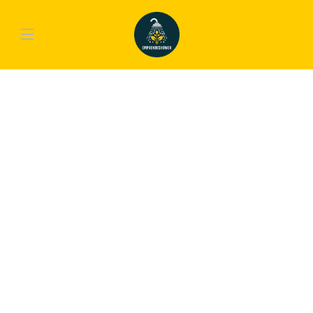
AUDIO
,
GADGETS
What Would You Say About The
Best Bluetooth Speaker Ever
Created?
Lorem ipsum dolor sit amet, consectetur adipiscing elit. Nam laoreet, nunc et
accumsan cursus, neque eros sodales lectus, in fermentum libero dui eu lacus.
Nam lobortis facilisis sapien non aliquet. Aenean ligula urna, vehicula placerat
sodales vel, tempor et orci. Donec molestie metus a sagittis...
emp-admin
,
9 años ago
1 min
AUDIO
,
INNOVATION