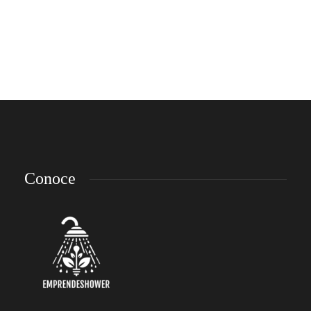
Lorem ipsum dolor sit amet, consectetur adipiscing elit. Nam laoreet, nunc et
accumsan cursus, neque eros sodales lectus, in fermentum libero dui eu lacus.
Nam lobortis facilisis sapien non aliquet. Aenean ligula urna, vehicula placerat
sodales vel, tempor et orci. Donec molestie metus a sagittis...
emp-admin
,
9 años ago
2 min
Conoce