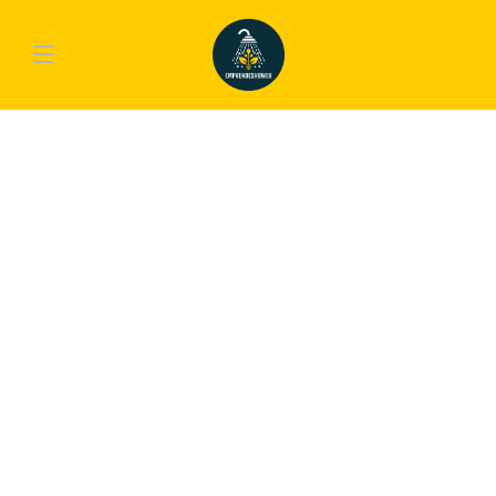
BUSINESS
,
NEWS
GoPro Action Cameras Are Getting
A Serious Upgrade
Nulla vel euismod eros. Lorem ipsum dolor sit amet, consectetur adipiscing elit.
Suspendisse lacinia finibus ipsum vitae tempus. Nam vestibulum pretium leo a
facilisis. Ut id tincidunt neque. Morbi sit amet varius velit. Pellentesque eget
metus et velit maximus placerat ut in quam. Pellentesque luctus...
emp-admin
,
9 años ago
1 min
INNOVATION
,
LIFESTYLE
,
TECH
Top Ten Gadgets of 2017