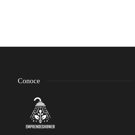
placerat sodales vel, tempor et orci. Donec molestie metus a
sagittis...
emp-admin
,
8 años ago
3 min
read
Conoce