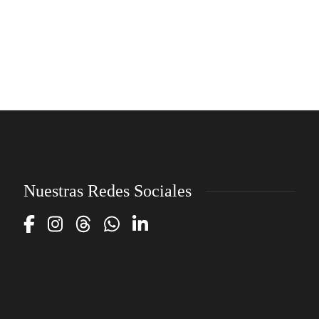
lectus, in fermentum libero dui eu lacus. Nam lobortis
facilisis sapien non aliquet. Aenean ligula urna, vehicula
placerat sodales vel, tempor et orci. Donec molestie metus a
sagittis...
emp-admin
,
8 años ago
3 min
read
Nuestras Redes Sociales