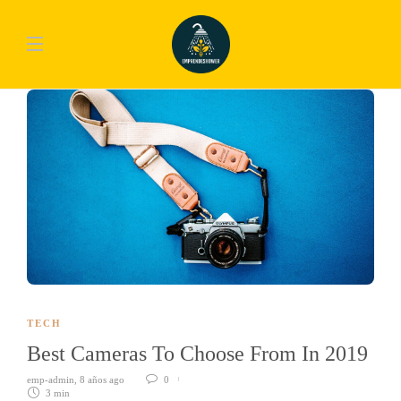
TECH
Best Cameras To Choose From In 2019
emp-admin
,
8 años ago
0
3 min