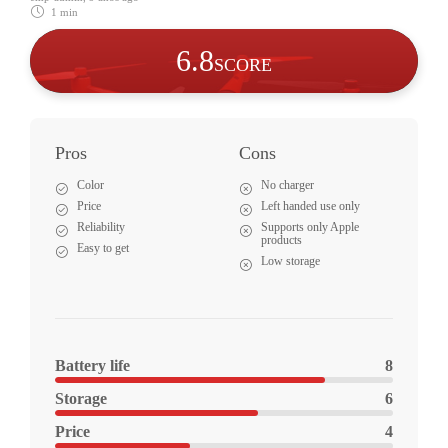
1 min
6
.8
SCORE
Pros
Cons
Color
No charger
Price
Left handed use only
Reliability
Supports only Apple
products
Easy to get
Low storage
Battery life
8
Storage
6
Price
4