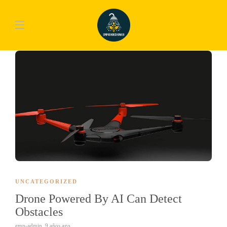
UNCATEGORIZED
Drone Powered By AI Can Detect
Obstacles
emp-admin
,
9 años ago