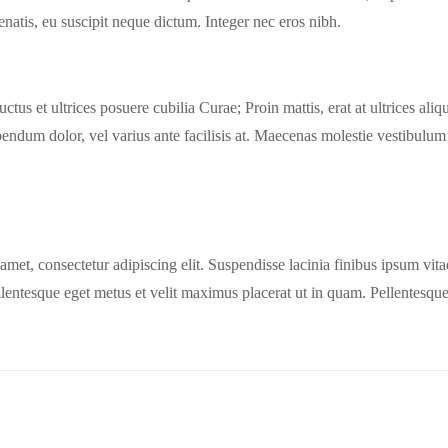
atis, eu suscipit neque dictum. Integer nec eros nibh.
us et ultrices posuere cubilia Curae; Proin mattis, erat at ultrices aliquam
ndum dolor, vel varius ante facilisis at. Maecenas molestie vestibulum 
met, consectetur adipiscing elit. Suspendisse lacinia finibus ipsum vita
ellentesque eget metus et velit maximus placerat ut in quam. Pellentesque