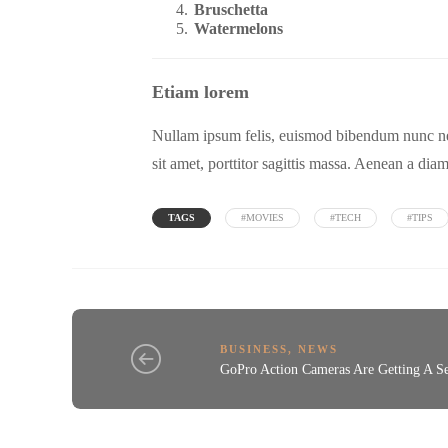
Bruschetta
Watermelons
Etiam lorem
Nullam ipsum felis, euismod bibendum nunc nec, 
sit amet, porttitor sagittis massa. Aenean a diam
TAGS
#MOVIES
#TECH
#TIPS
BUSINESS
,
NEWS
GoPro Action Cameras Are Getting A S