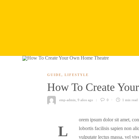
GUIDE
,
LIFESTYLE
How To Create You
emp-admin
,
9 años ago
0
1 min
read
orem ipsum dolor sit amet, con
L
lobortis facilisis sapien non a
vulputate lectus massa, vel vive