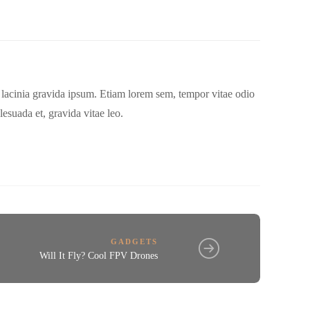
, lacinia gravida ipsum. Etiam lorem sem, tempor vitae odio
lesuada et, gravida vitae leo.
GADGETS
Will It Fly? Cool FPV Drones