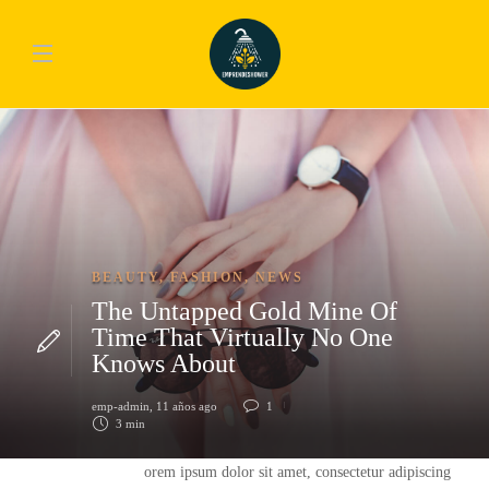
BEAUTY
,
FASHION
,
NEWS
The Untapped Gold Mine Of
Time That Virtually No One
Knows About
emp-admin
,
11 años ago
1
3 min
orem ipsum dolor sit amet, consectetur adipiscing