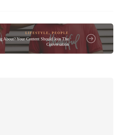
LIFESTYLE
,
PEOPLE
ng About? Your Content Should Join The
Conversation