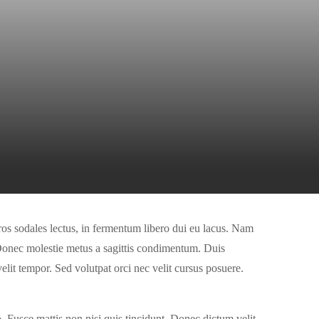
ros sodales lectus, in fermentum libero dui eu lacus. Nam
i. Donec molestie metus a sagittis condimentum. Duis
velit tempor. Sed volutpat orci nec velit cursus posuere.
o. Fusce mattis non nisi quis tincidunt. Donec dictum velit