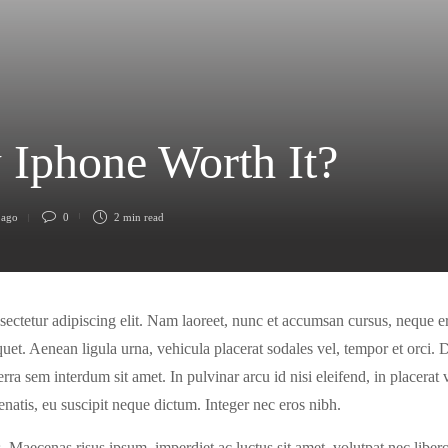
 Iphone Worth It?
 ago
0
2 min
read
sectetur adipiscing elit. Nam laoreet, nunc et accumsan cursus, neque e
liquet. Aenean ligula urna, vehicula placerat sodales vel, tempor et orc
rra sem interdum sit amet. In pulvinar arcu id nisi eleifend, in placerat 
atis, eu suscipit neque dictum. Integer nec eros nibh.
es. Maecenas risus ipsum, imperdiet ac luctus sit amet, volutpat nec liber