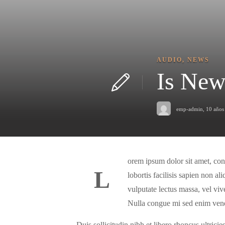
AUDIO
,
NEWS
Is New
emp-admin
,
10 años
orem ipsum dolor sit amet, con
L
lobortis facilisis sapien non a
vulputate lectus massa, vel vive
Nulla congue mi sed enim venen
Duis sollicitudin nibh et libero rhoncus ultrici