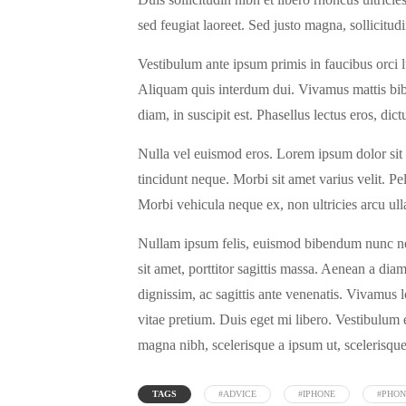
sed feugiat laoreet. Sed justo magna, sollicitud
Vestibulum ante ipsum primis in faucibus orci luct
Aliquam quis interdum dui. Vivamus mattis bibe
diam, in suscipit est. Phasellus lectus eros, dic
Nulla vel euismod eros. Lorem ipsum dolor sit a
tincidunt neque. Morbi sit amet varius velit. P
Morbi vehicula neque ex, non ultricies arcu ull
Nullam ipsum felis, euismod bibendum nunc nec, 
sit amet, porttitor sagittis massa. Aenean a diam
dignissim, ac sagittis ante venenatis. Vivamus l
vitae pretium. Duis eget mi libero. Vestibulum 
magna nibh, scelerisque a ipsum ut, scelerisqu
TAGS
#ADVICE
#IPHONE
#PHON