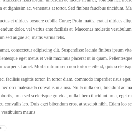
in et dignissim ac, venenatis at tortor. Sed finibus faucibus tincidunt. M
us et ultrices posuere cubilia Curae; Proin mattis, erat at ultrices aliquam
ndum dolor, vel varius ante facilisis at. Maecenas molestie vestibulum 
tum sed augue ac, mattis varius felis.
met, consectetur adipiscing elit. Suspendisse lacinia finibus ipsum vita
ellentesque eget metus et velit maximus placerat ut in quam. Pellentesque
amcorper sit amet. Morbi rutrum sem non tortor eleifend, quis scelerisqu
facilisis sagittis tortor. In tortor diam, commodo imperdiet risus eget
 nec orci malesuada convallis in a nisi. Nulla nulla orci, tincidunt ac mal
obortis, urna sed scelerisque gravida, nulla libero tincidunt urna, eget 
eu convallis leo. Duis eget bibendum eros, at suscipit nibh. Etiam leo se
e vestibulum mauris.
E