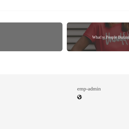
What're People Buzzi
emp-admin